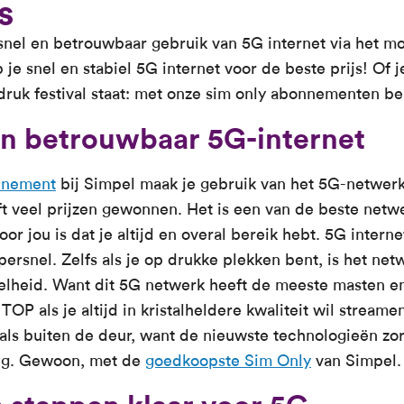
s
d snel en betrouwbaar gebruik van 5G internet via het m
 je snel en stabiel 5G internet voor de beste prijs! Of
druk festival staat: met onze sim only abonnementen ben 
en betrouwbaar 5G-internet
nnement
bij Simpel maak je gebruik van het 5G-netwerk
t veel prijzen gewonnen. Het is een van de beste netw
oor jou is dat je altijd en overal bereik hebt. 5G interne
upersnel. Zelfs als je op drukke plekken bent, is het net
elheid. Want dit 5G netwerk heeft de meeste masten en
OP als je altijd in kristalheldere kwaliteit wil streame
 als buiten de deur, want de nieuwste technologieën zor
ing. Gewoon, met de
goedkoopste Sim Only
van Simpel.