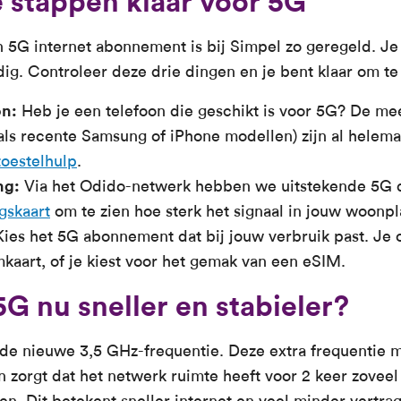
e stappen klaar voor 5G
 5G internet abonnement is bij Simpel zo geregeld. Je
ig. Controleer deze drie dingen en je bent klaar om te
on:
Heb je een telefoon die geschikt is voor 5G? De m
als recente Samsung of iPhone modellen) zijn al helem
toestelhulp
.
ng:
Via het Odido-netwerk hebben we uitstekende 5G d
gskaart
om te zien hoe sterk het signaal in jouw woonpla
ies het 5G abonnement dat bij jouw verbruik past. Je 
mkaart, of je kiest voor het gemak van een eSIM.
G nu sneller en stabieler?
r de nieuwe 3,5 GHz-frequentie. Deze extra frequentie 
 zorgt dat het netwerk ruimte heeft voor 2 keer zoveel
n. Dit betekent sneller internet en veel minder vertrag