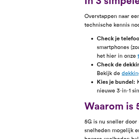
In 3 simpel
Overstappen naar een
technische kennis nod
Check je telefo
smartphones (zo
het hier in onze
Check de dekki
Bekijk de
dekkin
Kies je bundel:
K
nieuwe 3-in-1 si
Waarom is 5
5G is nu sneller doo
snelheden mogelijk en
hogere snelheden hale