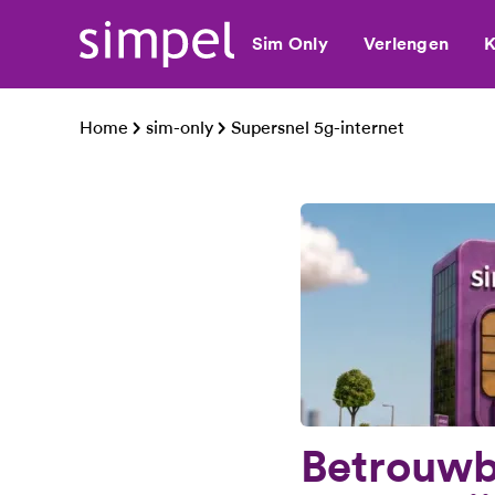
Sim Only
Verlengen
K
Home
sim-only
Supersnel 5g-internet
Betrouwba