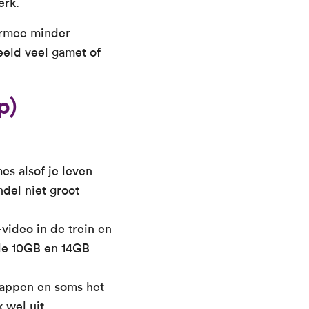
erk.
iermee minder
eeld veel gamet of
p)
es alsof je leven
ndel niet groot
video in de trein en
 de 10GB en 14GB
tsappen en soms het
 wel uit.