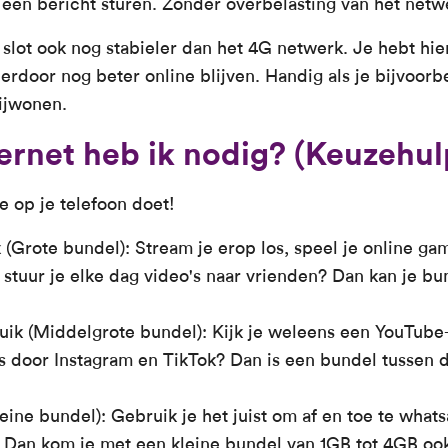
n een bericht sturen. Zonder overbelasting van het netw
 slot ook nog stabieler dan het 4G netwerk. Je hebt h
erdoor nog beter online blijven. Handig als je bijvoorb
ijwonen.
ernet heb ik nodig? (Keuzehul
e op je telefoon doet!
 (Grote bundel): Stream je erop los, speel je online gam
 stuur je elke dag video's naar vrienden? Dan kan je bu
k (Middelgrote bundel): Kijk je weleens een YouTube-
jks door Instagram en TikTok? Dan is een bundel tussen
leine bundel): Gebruik je het juist om af en toe te wha
 Dan kom je met een kleine bundel van 1GB tot 4GB ook