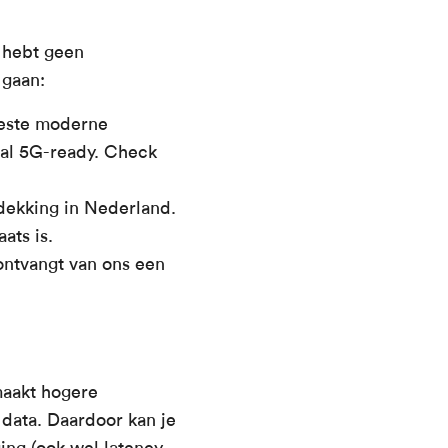
 hebt geen
 gaan:
eeste moderne
aal 5G-ready. Check
ekking in Nederland.
ats is.
ontvangt van ons een
maakt hogere
 data. Daardoor kan je
ing (ook wel latency