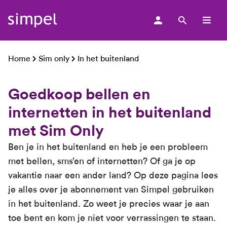
men
Home
Sim only
In het buitenland
Goedkoop bellen en
internetten in het buitenland
met Sim Only
Ben je in het buitenland en heb je een probleem
met bellen, sms’en of internetten? Of ga je op
vakantie naar een ander land? Op deze pagina lees
je alles over je abonnement van Simpel gebruiken
in het buitenland. Zo weet je precies waar je aan
toe bent en kom je niet voor verrassingen te staan.