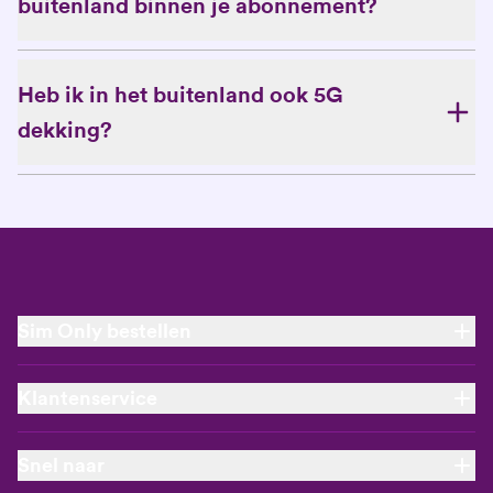
buitenland binnen je abonnement?
Heb ik in het buitenland ook 5G
dekking?
Sim Only bestellen
Nieuw Sim Only abonnement
Klantenservice
Verlengen
Onbeperkt bellen
Aanbiedingen
Stel een vraag
Snel naar
Via via voordeel
Community