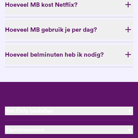
Hoeveel MB kost Netflix?
Hoeveel MB gebruik je per dag?
Hoeveel belminuten heb ik nodig?
Sim Only bestellen
Nieuw Sim Only abonnement
Klantenservice
Verlengen