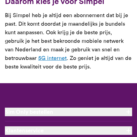
Daarom kies je voor Simpel
Bij Simpel heb je altijd een abonnement dat bij je
past. Dit komt doordat je maandelijks je bundels
kunt aanpassen. Ook krijg je de beste prijs,
gebruik je het best bekroonde mobiele netwerk
van Nederland en maak je gebruik van snel en
betrouwbaar
5G internet
. Zo geniet je altijd van de
beste kwaliteit voor de beste prijs.
Sim Only bestellen
Nieuw Sim Only abonnement
Klantenservice
Verlengen