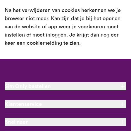
Na het verwijderen van cookies herkennen we je
browser niet meer. Kan zijn dat je bij het openen
van de website of app weer je voorkeuren moet
instellen of moet inloggen. Je krijgt dan nog een
keer een cookiemelding te zien.
Sim Only bestellen
Nieuw Sim Only abonnement
Klantenservice
Verlengen
Onbeperkt bellen
Aanbiedingen
Stel een vraag
Snel naar
Via via voordeel
Community