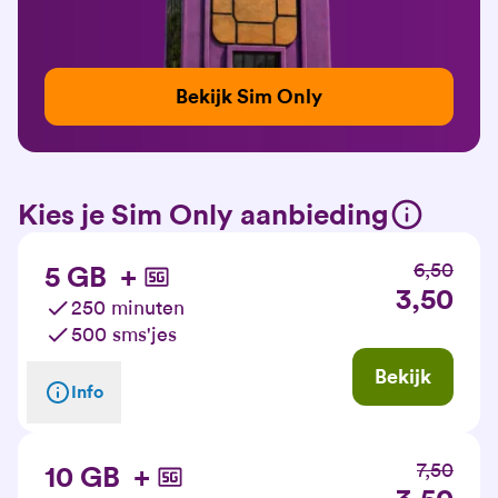
Bekijk Sim Only
Kies je Sim Only aanbieding
6,50
5 GB
+
3,50
250 minuten
500 sms'jes
Bekijk
Info
7,50
10 GB
+