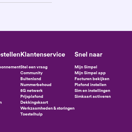
stellen
Klantenservice
Snel naar
abonnement
Stel een vraag
Mijn Simpel
Community
Mijn Simpel app
Buitenland
Facturen bekijken
Nummerbehoud
Plafond instellen
5G netwerk
Sim en instellingen
Prijsplafond
Simkaart activeren
n
Dekkingskaart
Werkzaamheden & storingen
Toestelhulp