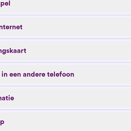
mpel
nternet
ngskaart
t in een andere telefoon
matie
op