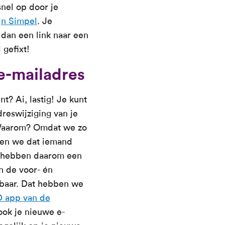
nel op door je
jn Simpel
. Je
 dan een link naar een
 gefixt!
e-mailadres
? Ai, lastig! Je kunt
reswijziging van je
 Waarom? Omdat we zo
omen we dat iemand
 We hebben daarom een
n de voor- én
baar. Dat hebben we
D app van de
 ook je nieuwe e-