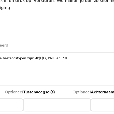
 in en druk op ‘Versturen’. We mailen je dan zo snel m
iging.
teerd
e bestandstypen zijn: JP(E)G, PNG en PDF
Optioneel
Tussenvoegsel(s)
Optioneel
Achternaa