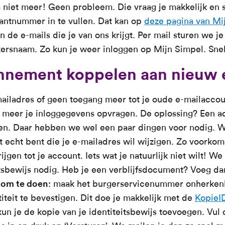
 niet meer! Geen probleem. Die vraag je makkelijk en s
antnummer in te vullen. Dat kan op
deze pagina van Mi
 de e-mails die je van ons krijgt. Per mail sturen we je
ersnaam. Zo kun je weer inloggen op Mijn Simpel. Snel
nnement koppelen aan nieuw 
iladres of geen toegang meer tot je oude e-mailaccount
 meer je inloggegevens opvragen. De oplossing? Een ad
ven. Daar hebben we wel een paar dingen voor nodig.
et echt bent die je e-mailadres wil wijzigen. Zo voork
ijgen tot je account. Iets wat je natuurlijk niet wilt!
itsbewijs nodig. Heb je een verblijfsdocument? Voeg da
om te doen
: maak het burgerservicenummer onherken
titeit te bevestigen. Dit doe je makkelijk met de
KopieI
kun je de kopie van je identiteitsbewijs toevoegen. Vul