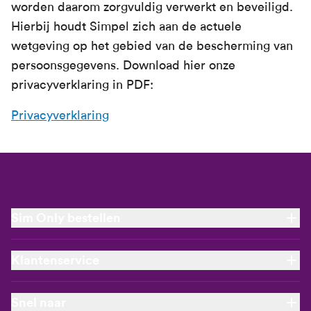
worden daarom zorgvuldig verwerkt en beveiligd.
Hierbij houdt Simpel zich aan de actuele
wetgeving op het gebied van de bescherming van
persoonsgegevens. Download hier onze
privacyverklaring in PDF:
Privacyverklaring
Sim Only bestellen
Nieuw Sim Only abonnement
Klantenservice
Verlengen
Onbeperkt bellen
Aanbiedingen
Stel een vraag
Snel naar