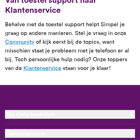
Van toestel support naar
Klantenservice
Behalve met de toestel support helpt Simpel je
graag op andere manieren. Stel je vraag in onze
Community
of kijk eerst bij de topics, want
misschien staat je probleem met je telefoon er al
bij. Toch persoonlijke hulp nodig? Onze toppers
van de
Klantenservice
staan voor je klaar!
Sim Only bestellen
Nieuw Sim Only abonnement
Klantenservice
Verlengen