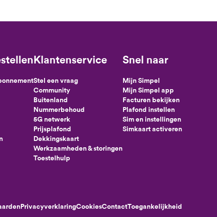
stellen
Klantenservice
Snel naar
abonnement
Stel een vraag
Mijn Simpel
Community
Mijn Simpel app
Buitenland
Facturen bekijken
Nummerbehoud
Plafond instellen
5G netwerk
Sim en instellingen
Prijsplafond
Simkaart activeren
n
Dekkingskaart
Werkzaamheden & storingen
Toestelhulp
aarden
Privacyverklaring
Cookies
Contact
Toegankelijkheid