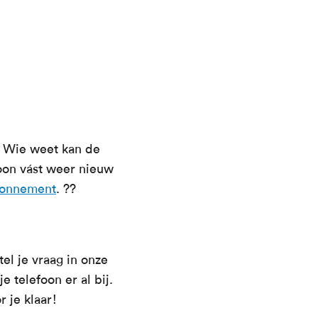
t? Wie weet kan de
foon vást weer nieuw
bonnement
. ??
el je vraag in onze
e telefoon er al bij.
r je klaar!